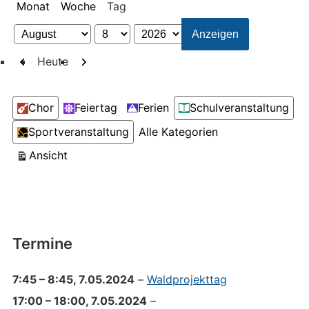
Monat
Woche
Tag
Monat
Tag
Jahr
Zurück
Weiter
Heute
Kategorien
Chor
Feiertag
Ferien
Schulveranstaltung
Sportveranstaltung
Alle Kategorien
ausdrucken
Ansicht
Termine
7:45
–
8:45
,
7.05.2024
–
Waldprojekttag
17:00
–
18:00
,
7.05.2024
–