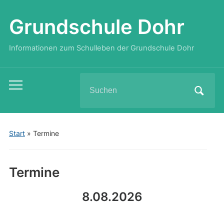
Grundschule Dohr
Informationen zum Schulleben der Grundschule Dohr
Search
Toggle
for:
mobile
menu
Start
»
Termine
Termine
8.08.2026