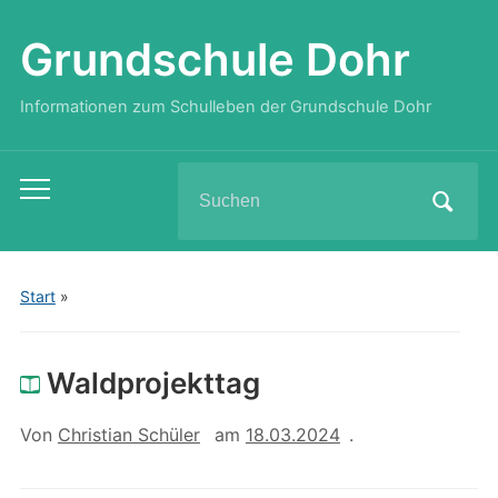
Grundschule Dohr
Informationen zum Schulleben der Grundschule Dohr
Search
Toggle
for:
mobile
menu
Start
»
Waldprojekttag
Von
Christian Schüler
am
18.03.2024
.